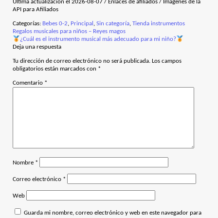
Última actualización el 2026-08-07 / Enlaces de afiliados / Imágenes de la
API para Afiliados
Categorías:
Bebes 0-2
,
Principal
,
Sin categoría
,
Tienda instrumentos
Anterior:
Navegación
Regalos musicales para niños – Reyes magos
Siguiente:
¿Cuál es el instrumento musical más adecuado para mi niño?
de
Deja una respuesta
entradas
Tu dirección de correo electrónico no será publicada.
Los campos
obligatorios están marcados con
*
Comentario
*
Nombre
*
Correo electrónico
*
Web
Guarda mi nombre, correo electrónico y web en este navegador para