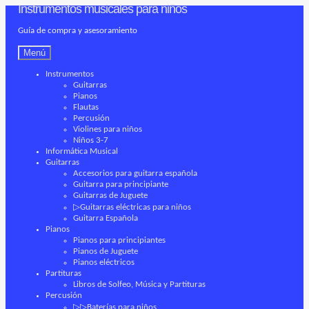
Instrumentos musicales para niños
Ir
Ir
a
al
Guía de compra y asesoramiento
la
contenido
navegación
Menú
Instrumentos
Guitarras
Pianos
Flautas
Percusión
Violines para niños
Niños 3-7
Informática Musical
Guitarras
Accesorios para guitarra española
Guitarra para principiante
Guitarras de Juguete
▷Guitarras eléctricas para niños
Guitarra Española
Pianos
Pianos para principiantes
Pianos de Juguete
Pianos eléctricos
Partituras
Libros de Solfeo, Música y Partituras
Percusión
▷▷Baterías para niños