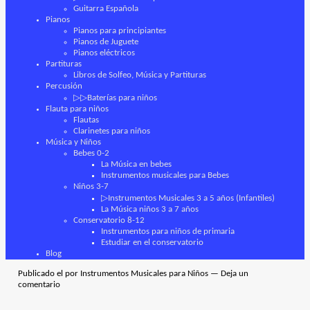
Guitarra Española
Pianos
Pianos para principiantes
Pianos de Juguete
Pianos eléctricos
Partituras
Libros de Solfeo, Música y Partituras
Percusión
▷▷Baterías para niños
Flauta para niños
Flautas
Clarinetes para niños
Música y Niños
Bebes 0-2
La Música en bebes
Instrumentos musicales para Bebes
Niños 3-7
▷Instrumentos Musicales 3 a 5 años (Infantiles)
La Música niños 3 a 7 años
Conservatorio 8-12
Instrumentos para niños de primaria
Estudiar en el conservatorio
Blog
Publicado el
por
Instrumentos Musicales para Niños
—
Deja un
comentario