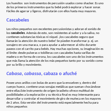
Los huevitos son instrumentos de percusión usados como shacker. Es uno
de los primeros instrumentos que tu bebé podrá explorar y hacer sonar.
Fáciles de agarrar y ligeros, disfrutarán con ellos hasta muy mayores.
Cascabeles
Los niños pequeños son excelentes percusionistas y adoran el sonido de
los
cascabeles
. Además de esto, son resistentes al sudor y a la saliva, no
contienen substancias tóxicas ni níquel. ¡los cascabeles seguro que
llamarán la atención de nuestro bebe! Se pùeden transformar p. ej. un
sonajero en una maraca, o para ayudar a adormecer al niño durante
paseos con el carrito para bebés. Hay muchas opciones, su imaginación es
el límite: desde pulseras o tobilleras con cascabeles hasta varillas de
madera o en forma de corona, los cascabeles son uno de los instrumentos
que más llama la atención de los más pequeños tanto por su sonido como
por su brillo y movimiento.
Cabasa
,
cabassa
, cabaza o afuché
Posee unos anillos con bolas de acero que la envuelven y, dentro del
cuerpo hueco, contiene unas sonajas metálicas que suenan chocándose
entre ellas.Este instrumento de origen brasileño ofrece multitud de
posibilidades a la exploración y su técnica final es muy interesante para
desarrollar y controlar el movimiento de giro de muñeca en los mayores
de 2 años. Esta versión del instrumento está especialmente hecha para
niños pequeños