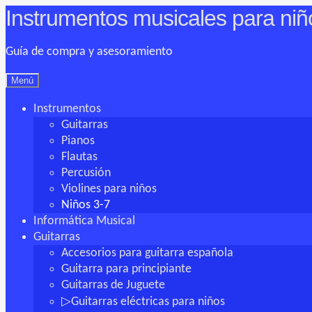
Instrumentos musicales para niñ
Ir
Ir
a
al
la
contenido
Guía de compra y asesoramiento
navegación
Menú
Instrumentos
Guitarras
Pianos
Flautas
Percusión
Violines para niños
Niños 3-7
Informática Musical
Guitarras
Accesorios para guitarra española
Guitarra para principiante
Guitarras de Juguete
▷Guitarras eléctricas para niños