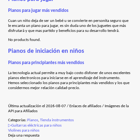
Pianos para jugar más vendidos
Cuan un niño deja de ser un bebé u se convierte en personita seguro que
le encanta un piano para jugar, es sin duda uno de los juguetes que más
disfrutará y que mas partido y beneficios para su desarrollo tendrá.
No products found.
Pianos de iniciación en niños
Pianos para principiantes más vendidos
La tecnología actual permite a muy bajo costo disfoner de unos excelentes
pianos electronicos para iniciarse en el aprendizaje del instrumento.
Hemos seleccionado los pianos para principiantes más vendidos y los que
considermos mejor relación calidad-precio.
Última actualización el 2026-08-07 / Enlaces de afiliados / Imágenes de la
API para Afiliados
Categorías:
Pianos
,
Tienda instrumentos
Anterior:
Navegación
▷Guitarras eléctricas para niños
Siguiente:
Violines para niños
de
Deja una respuesta