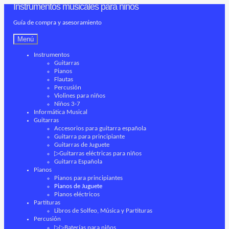
Instrumentos musicales para niños
Ir
Ir
a
al
Guía de compra y asesoramiento
la
contenido
navegación
Menú
Instrumentos
Guitarras
Pianos
Flautas
Percusión
Violines para niños
Niños 3-7
Informática Musical
Guitarras
Accesorios para guitarra española
Guitarra para principiante
Guitarras de Juguete
▷Guitarras eléctricas para niños
Guitarra Española
Pianos
Pianos para principiantes
Pianos de Juguete
Pianos eléctricos
Partituras
Libros de Solfeo, Música y Partituras
Percusión
▷▷Baterías para niños