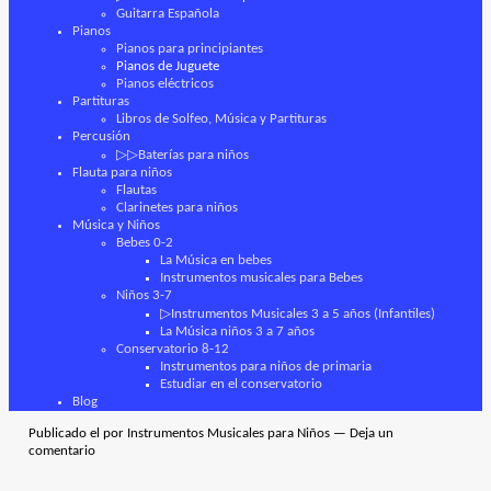
Guitarra Española
Pianos
Pianos para principiantes
Pianos de Juguete
Pianos eléctricos
Partituras
Libros de Solfeo, Música y Partituras
Percusión
▷▷Baterías para niños
Flauta para niños
Flautas
Clarinetes para niños
Música y Niños
Bebes 0-2
La Música en bebes
Instrumentos musicales para Bebes
Niños 3-7
▷Instrumentos Musicales 3 a 5 años (Infantiles)
La Música niños 3 a 7 años
Conservatorio 8-12
Instrumentos para niños de primaria
Estudiar en el conservatorio
Blog
Publicado el
por
Instrumentos Musicales para Niños
—
Deja un
comentario