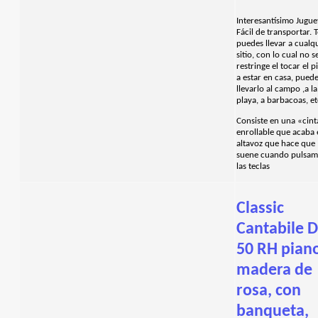
Interesantísimo Jugue
Fácil de transportar. T
puedes llevar a cualq
sitio, con lo cual no s
restringe el tocar el 
a estar en casa, pued
llevarlo al campo ,a la
playa, a barbacoas, et
Consiste en una «cin
enrollable que acaba
altavoz que hace que
suene cuando pulsa
las teclas
Classic
Cantabile D
50 RH pian
madera de
rosa, con
banqueta,