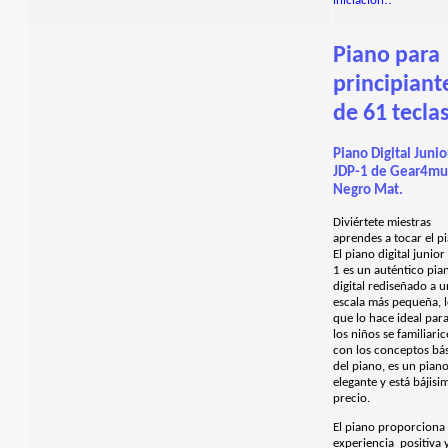
iniciación!!
Piano para
principiant
de 61 tecla
Piano Digital Junio
JDP-1 de Gear4mu
Negro Mat.
Diviértete miestras
aprendes a tocar el p
El piano digital junior
1 es un auténtico pia
digital rediseñado a 
escala más pequeña, 
que lo hace ideal par
los niños se familiari
con los conceptos bá
del piano, es un pian
elegante y está bájisi
precio.
El piano proporciona
experiencia positiva 