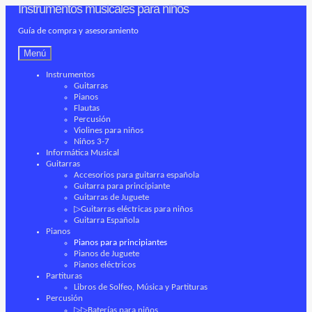
Instrumentos musicales para niños
Ir
Ir
a
al
Guía de compra y asesoramiento
la
contenido
navegación
Menú
Instrumentos
Guitarras
Pianos
Flautas
Percusión
Violines para niños
Niños 3-7
Informática Musical
Guitarras
Accesorios para guitarra española
Guitarra para principiante
Guitarras de Juguete
▷Guitarras eléctricas para niños
Guitarra Española
Pianos
Pianos para principiantes
Pianos de Juguete
Pianos eléctricos
Partituras
Libros de Solfeo, Música y Partituras
Percusión
▷▷Baterías para niños