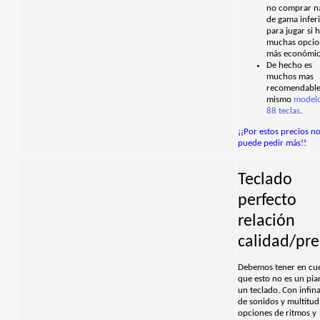
no comprar n
de gama inferi
para jugar si 
muchas opcio
más económic
De hecho es
muchos mas
recomendable
mismo
model
88 teclas
.
¡¡Por estos precios no
puede pedir más!!
Teclado
perfecto
relación
calidad/pre
Debemos tener en cu
que esto no es un pia
un teclado. Con infin
de sonidos y multitud
opciones de ritmos y