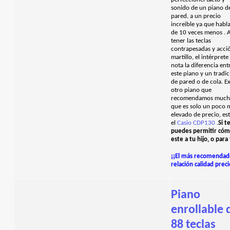
sonido de un piano d
pared, a un precio
increible ya que hab
de 10 veces menos . A
tener las teclas
contrapesadas y acci
martillo, el intérprete
nota la diferencia ent
este piano y un tradic
de pared o de cola. Ex
otro piano que
recomendamos muc
que es solo un poco 
elevado de precio, est
el
Casio CDP130
.
Si t
puedes permitir cóm
este a tu hijo, o para 
¡¡El más recomenda
relación calidad preci
Piano
enrollable 
88 teclas