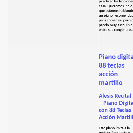
practicar las leccione
casa. Queremos incid
que estamos habland
un piano recomendab
para comenzar pero 
precio muy asequible
entre sus congéneres
Piano digita
88 teclas
acción
martillo
Alesis Recital
– Piano Digita
con 88 Teclas
Acción Martil
Este piano imita a la
perfecciónel tacto y