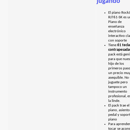
jugando
El piano Rock
RJ761-SK es 
Piano de
enseñanza
electrónico
interactivo cl
con soporte
Tiene
61 tecla
contrapesada
pack está geni
para que nues
hijo de los
primeros paso
un precio mu
asequible. No
juguete pero
tampoco un
instrumento
profesional, e
la linde.
El pack trae el
piano, asiento
pedal y soport
piano
Para aprender
tocar se acon