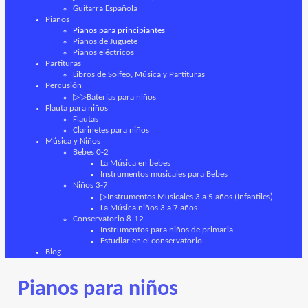
Guitarra Española
Pianos
Pianos para principiantes
Pianos de Juguete
Pianos eléctricos
Partituras
Libros de Solfeo, Música y Partituras
Percusión
▷▷Baterías para niños
Flauta para niños
Flautas
Clarinetes para niños
Música y Niños
Bebes 0-2
La Música en bebes
Instrumentos musicales para Bebes
Niños 3-7
▷Instrumentos Musicales 3 a 5 años (Infantiles)
La Música niños 3 a 7 años
Conservatorio 8-12
Instrumentos para niños de primaria
Estudiar en el conservatorio
Blog
Pianos para niños