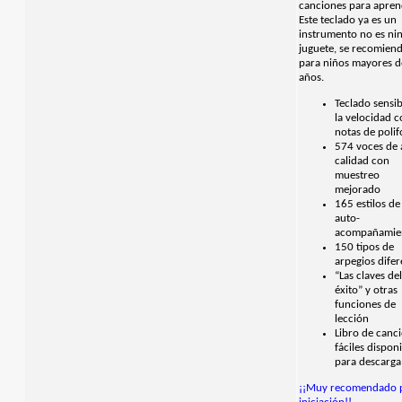
canciones para apren
Este teclado ya es un
instrumento no es ni
juguete, se recomien
para niños mayores d
años.
Teclado sensib
la velocidad 
notas de polif
574 voces de 
calidad con
muestreo
mejorado
165 estilos de
auto-
acompañamie
150 tipos de
arpegios difer
“Las claves de
éxito” y otras
funciones de
lección
Libro de canc
fáciles dispon
para descarga
¡¡Muy recomendado 