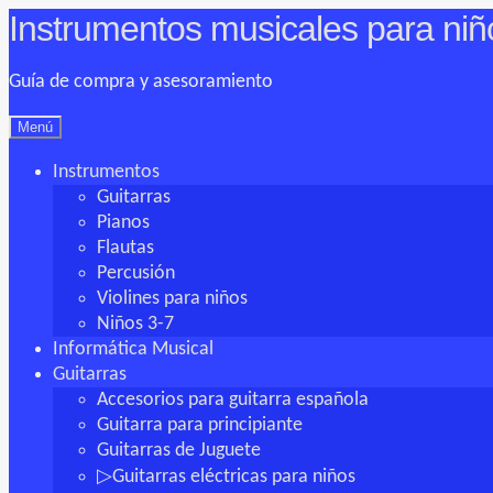
Instrumentos musicales para niñ
Ir
Ir
a
al
la
contenido
Guía de compra y asesoramiento
navegación
Menú
Instrumentos
Guitarras
Pianos
Flautas
Percusión
Violines para niños
Niños 3-7
Informática Musical
Guitarras
Accesorios para guitarra española
Guitarra para principiante
Guitarras de Juguete
▷Guitarras eléctricas para niños