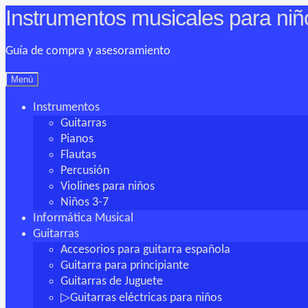
Instrumentos musicales para niñ
Ir
Ir
a
al
la
contenido
Guía de compra y asesoramiento
navegación
Menú
Instrumentos
Guitarras
Pianos
Flautas
Percusión
Violines para niños
Niños 3-7
Informática Musical
Guitarras
Accesorios para guitarra española
Guitarra para principiante
Guitarras de Juguete
▷Guitarras eléctricas para niños